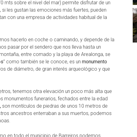
0 mts sobre el nivel del mar) permite disfrutar de un
 si les gustan las emociones más fuertes, pueden
ctan con una empresa de actividades habitual de la
demos hacerlo en coche o caminando, y depende de la
os pasar por el sendero que nos lleva hasta un
a montaña, entre comado y la playa de Arealonga, se
os
” como también se le conoce, es un
monumento
s de diámetro, de gran interés arqueológico y que
etros, tenemos otra elevación un poco más alta que
os monumentos funerarios, fechados entre la edad
,
son montículos de piedras de unos 10 metros de
estros ancestros enterraban a sus muertos, podemos
moas.
omo en todo el municipio de Barreiros podemos