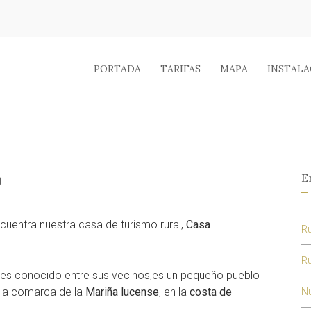
PORTADA
TARIFAS
MAPA
INSTALA
O
E
cuentra nuestra casa de turismo rural,
Casa
Ru
Ru
 es conocido entre sus vecinos,es un pequeño pueblo
n la comarca de la
Mariña lucense
, en la
costa de
N