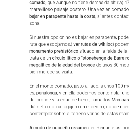
comado
, que aunque no tiene demasida altura( 47
maravilloso paisaje costero. Una vez en comado,
bajar en parapente hasta la costa
, si antes conta
zona.
Si nuestra opción no es bajar en parapente, po
ruta que escojamos,(
ver rutas de wikiloc
) podem
monumento prehistórico
situado en la falda de l
trata de un
círculo lítico o “stonehenge de Barreir
megalítico
de la edad del bronce
de unos 30 metro
bien merece su visita.
En el monte comado, justo al lado, a unos 100 m
es;
penalonga
, y en ella podemos contemplar un
del bronce y la edad de hierro, llamados
Mamoas
diámetro con un agujero en el centro, donde nu
contemplar sobre el terreno varias de estas ma
A modo de pequeño resumen
, en Reinante asi c