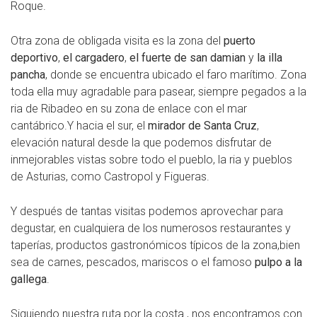
Roque.
Otra zona de obligada visita es la zona del
puerto
deportivo
,
el cargadero
,
el fuerte de san damian
y
la illa
pancha
, donde se encuentra ubicado el faro marítimo. Zona
toda ella muy agradable para pasear, siempre pegados a la
ria de Ribadeo en su zona de enlace con el mar
cantábrico.Y hacia el sur, el
mirador de Santa Cruz
,
elevación natural desde la que podemos disfrutar de
inmejorables vistas sobre todo el pueblo, la ria y pueblos
de Asturias, como Castropol y Figueras.
Y después de tantas visitas podemos aprovechar para
degustar, en cualquiera de los numerosos restaurantes y
taperías, productos gastronómicos típicos de la zona,bien
sea de carnes, pescados, mariscos o el famoso
pulpo a la
gallega
.
Siguiendo nuestra ruta por la costa , nos encontramos con